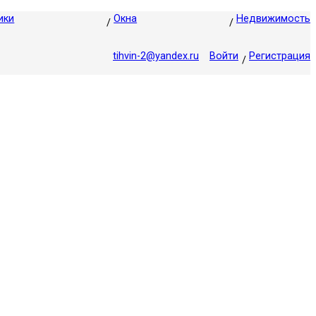
ики
Окна
Недвижимость
tihvin-2@yandex.ru
Войти
Регистрация