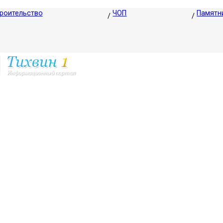
роительство
ЧОП
Памятн