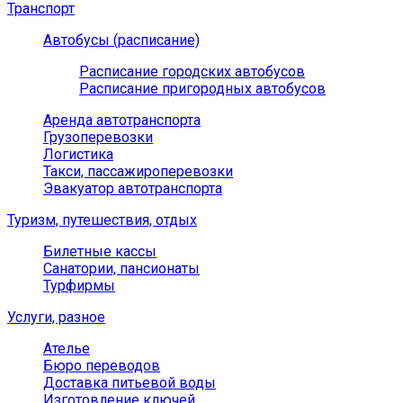
Транспорт
Автобусы (расписание)
Расписание городских автобусов
Расписание пригородных автобусов
Аренда автотранспорта
Грузоперевозки
Логистика
Такси, пассажироперевозки
Эвакуатор автотранспорта
Туризм, путешествия, отдых
Билетные кассы
Санатории, пансионаты
Турфирмы
Услуги, разное
Ателье
Бюро переводов
Доставка питьевой воды
Изготовление ключей